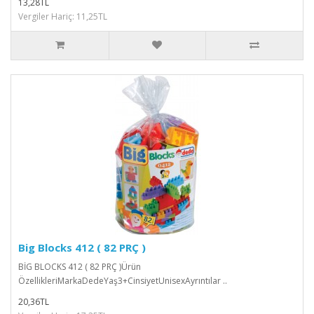
13,28TL
Vergiler Hariç: 11,25TL
Big Blocks 412 ( 82 PRÇ )
BİG BLOCKS 412 ( 82 PRÇ )Ürün
ÖzellikleriMarkaDedeYaş3+CinsiyetUnisexAyrıntılar ..
20,36TL