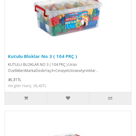
Kutulu Bloklar No 3 ( 104 PRÇ )
KUTULU BLOKLAR NO 3 ( 104 PRÇ ) Ürün
ÖzellikleriMarkaDedeYaş3+CinsiyetUnisexAyrıntılar ..
45,31TL
Vergiler Hariç: 38,40TL