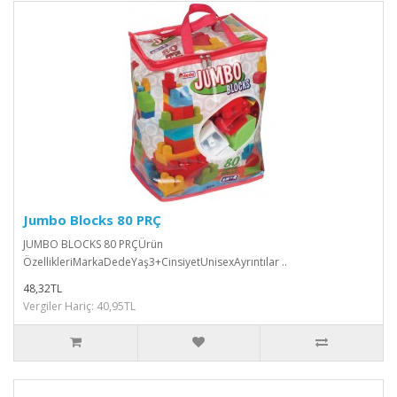
Jumbo Blocks 80 PRÇ
JUMBO BLOCKS 80 PRÇÜrün
ÖzellikleriMarkaDedeYaş3+CinsiyetUnisexAyrıntılar ..
48,32TL
Vergiler Hariç: 40,95TL