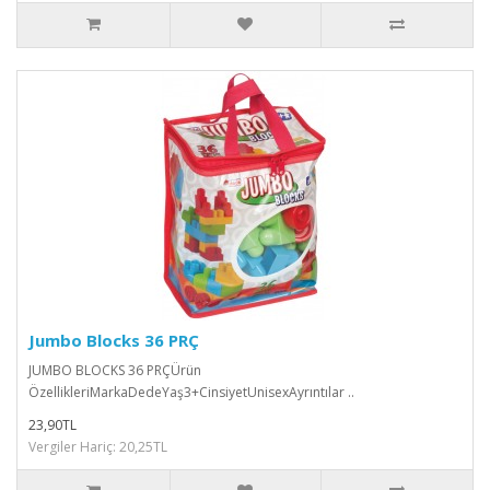
Jumbo Blocks 36 PRÇ
JUMBO BLOCKS 36 PRÇÜrün
ÖzellikleriMarkaDedeYaş3+CinsiyetUnisexAyrıntılar ..
23,90TL
Vergiler Hariç: 20,25TL