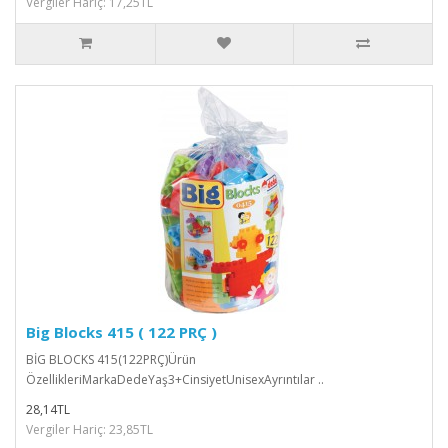
Vergiler Hariç: 17,25TL
Big Blocks 415 ( 122 PRÇ )
BİG BLOCKS 415(122PRÇ)Ürün
ÖzellikleriMarkaDedeYaş3+CinsiyetUnisexAyrıntılar ..
28,14TL
Vergiler Hariç: 23,85TL