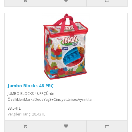
Jumbo Blocks 48 PRÇ
JUMBO BLOCKS 48 PRÇÜrün
ÖzellikleriMarkaDedeYaş3+CinsiyetUnisexAyrıntılar ..
33,54TL
Vergiler Hariç: 28,43TL