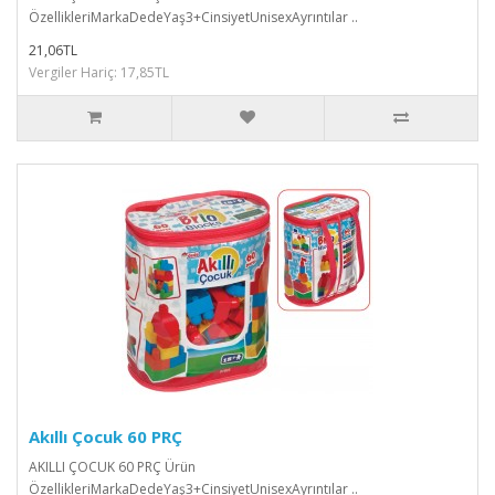
ÖzellikleriMarkaDedeYaş3+CinsiyetUnisexAyrıntılar ..
21,06TL
Vergiler Hariç: 17,85TL
Akıllı Çocuk 60 PRÇ
AKILLI ÇOCUK 60 PRÇ Ürün
ÖzellikleriMarkaDedeYaş3+CinsiyetUnisexAyrıntılar ..