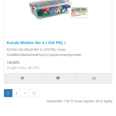
Kutulu Bloklar No 4 ( 250 PRÇ )
KUTULU BLOKLAR NO 4 ( 250 PRÇ ) Ürün
ÖzellikleriMarkaDedeYaş3+CinsiyetUnisexAyrıntılar ..
100,89TL
Vergiler Hariç: 85,50TL
1
2
>
>|
Gösterilen: 1 ile 15 arası, toplam: 26 (2 Sayfa)