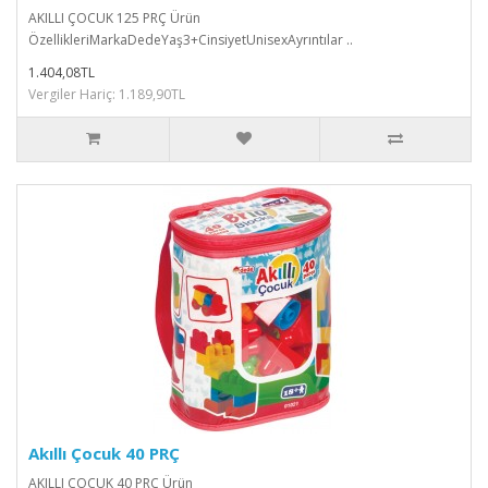
AKILLI ÇOCUK 125 PRÇ Ürün
ÖzellikleriMarkaDedeYaş3+CinsiyetUnisexAyrıntılar ..
1.404,08TL
Vergiler Hariç: 1.189,90TL
Akıllı Çocuk 40 PRÇ
AKILLI ÇOCUK 40 PRÇ Ürün