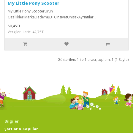
My Little Pony Scooter
My Little Pony ScooterÜrün
ÖzellikleriMarkaDedeYaş3+CinsiyetUnisexAyrıntılar ..
50,45TL
Vergiler Hariç: 42,75TL
Gösterilen: 1 ile 1 arası, toplam: 1 (1 Sayfa)
Bilgiler
Şartlar & Koşullar