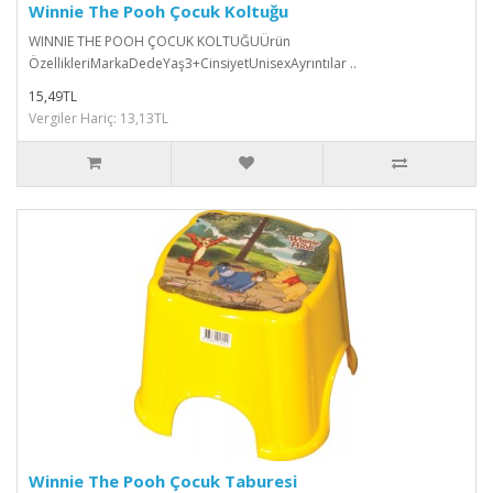
Winnie The Pooh Çocuk Koltuğu
WINNIE THE POOH ÇOCUK KOLTUĞUÜrün
ÖzellikleriMarkaDedeYaş3+CinsiyetUnisexAyrıntılar ..
15,49TL
Vergiler Hariç: 13,13TL
Winnie The Pooh Çocuk Taburesi