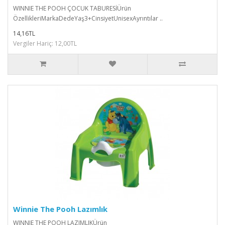
WINNIE THE POOH ÇOCUK TABURESİÜrün
ÖzellikleriMarkaDedeYaş3+CinsiyetUnisexAyrıntılar ..
14,16TL
Vergiler Hariç: 12,00TL
Winnie The Pooh Lazımlık
WINNIE THE POOH LAZIMLIKÜrün