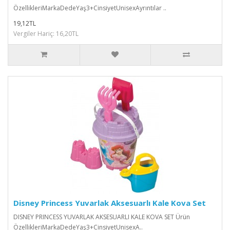
ÖzellikleriMarkaDedeYaş3+CinsiyetUnisexAyrıntılar ..
19,12TL
Vergiler Hariç: 16,20TL
Disney Princess Yuvarlak Aksesuarlı Kale Kova Set
DISNEY PRINCESS YUVARLAK AKSESUARLI KALE KOVA SET Ürün
ÖzellikleriMarkaDedeYaş3+CinsiyetUnisexA..