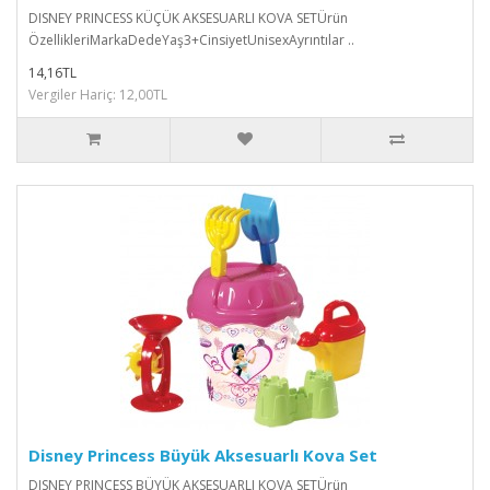
DISNEY PRINCESS KÜÇÜK AKSESUARLI KOVA SETÜrün
ÖzellikleriMarkaDedeYaş3+CinsiyetUnisexAyrıntılar ..
14,16TL
Vergiler Hariç: 12,00TL
Disney Princess Büyük Aksesuarlı Kova Set
DISNEY PRINCESS BÜYÜK AKSESUARLI KOVA SETÜrün