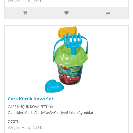
Vergiler Hariç: 9,53TL
Cars Küçük Kova Set
CARS KÜÇÜK KOVA SETÜrün
ÖzellikleriMarkaDedeYaş3+CinsiyetUnisexAyrıntılar ..
7,70TL
Vergiler Hariç: 6,53TL