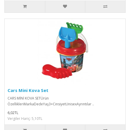
Cars Mini Kova Set
CARS MİNİ KOVA SETÜrün
ÖzellikleriMarkaDedeYaş3+CinsiyetUnisexAyrıntılar ..
6,02TL
Vergiler Hariç: 5,10TL