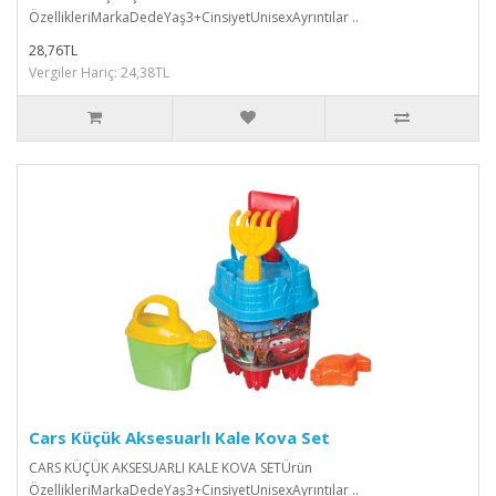
ÖzellikleriMarkaDedeYaş3+CinsiyetUnisexAyrıntılar ..
28,76TL
Vergiler Hariç: 24,38TL
Cars Küçük Aksesuarlı Kale Kova Set
CARS KÜÇÜK AKSESUARLI KALE KOVA SETÜrün
ÖzellikleriMarkaDedeYaş3+CinsiyetUnisexAyrıntılar ..