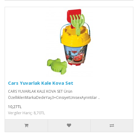
Cars Yuvarlak Kale Kova Set
CARS YUVARLAK KALE KOVA SET Ürün
ÖzellikleriMarkaDedeYaş3+CinsiyetUnisexAyrıntılar ..
10,27TL
Vergiler Hariç: 8,70TL