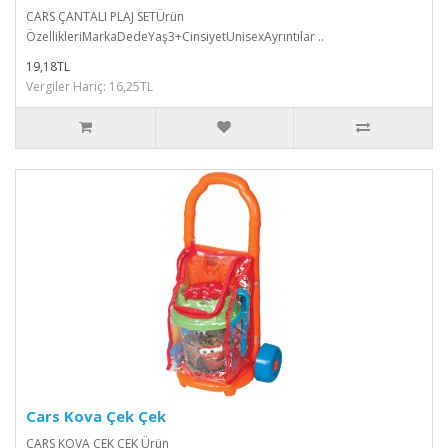
CARS ÇANTALI PLAJ SETÜrün
ÖzellikleriMarkaDedeYaş3+CinsiyetUnisexAyrıntılar ..
19,18TL
Vergiler Hariç: 16,25TL
Cars Kova Çek Çek
CARS KOVA ÇEK ÇEK Ürün