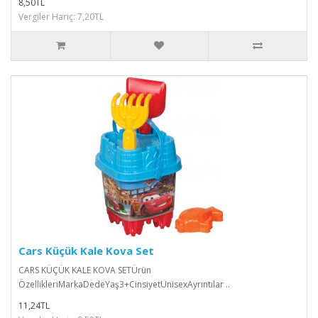
8,50TL
Vergiler Hariç: 7,20TL
Cars Küçük Kale Kova Set
CARS KÜÇÜK KALE KOVA SETÜrün
ÖzellikleriMarkaDedeYaş3+CinsiyetUnisexAyrıntılar ..
11,24TL